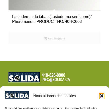
Lasioderme du tabac (Lasioderma serricorne)/
Phéromone – PRODUCT NO. 40HC003
Add to quote
Nous utilisons des cookies
CONDITIONS DE VENTE
Pour offrir les meilleures expériences, nous utilisons des technologies