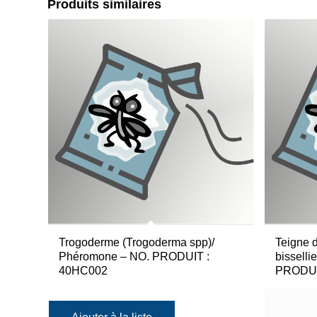
Produits similaires
Trogoderme (Trogoderma spp)/
Teigne 
Phéromone – NO. PRODUIT :
bisselli
40HC002
PRODUI