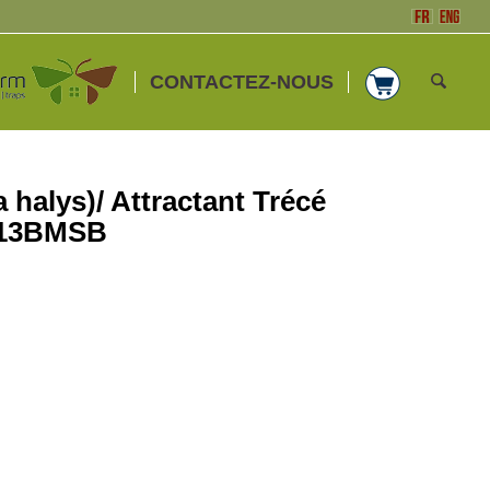
CONTACTEZ-NOUS
halys)/ Attractant Trécé
3013BMSB