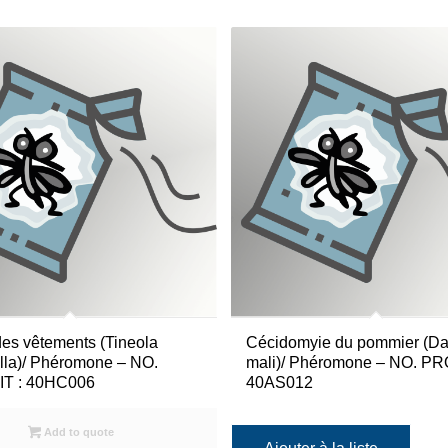
des vêtements (Tineola
Cécidomyie du pommier (Da
ella)/ Phéromone – NO.
mali)/ Phéromone – NO. PR
T : 40HC006
40AS012
Add to quote