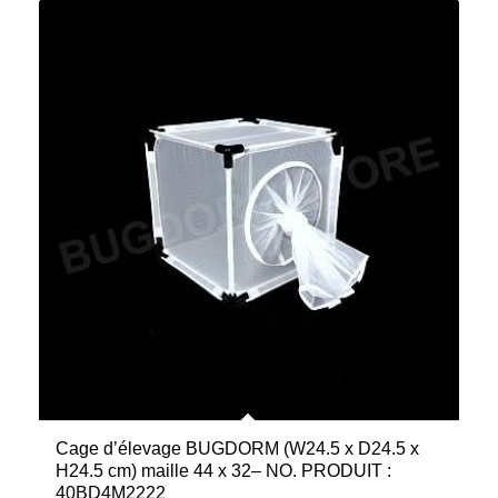
Cage d’élevage BUGDORM (W24.5 x D24.5 x
H24.5 cm) maille 44 x 32– NO. PRODUIT :
40BD4M2222