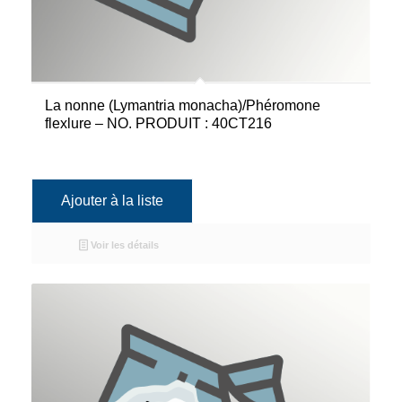
La nonne (Lymantria monacha)/Phéromone
flexlure – NO. PRODUIT : 40CT216
Ajouter à la liste
Voir les détails