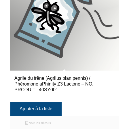
Agrile du frêne (Agrilus planipennis) /
Phéromone aPhinity Z3 Lactone – NO.
PRODUIT : 40SY001
Ajouter à la liste
Voir les détails