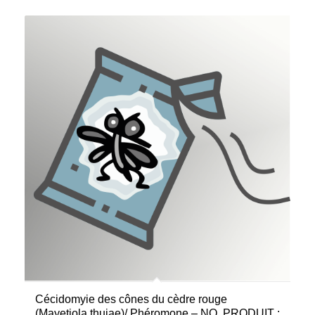
Cécidomyie des cônes du cèdre rouge
(Mayetiola thujae)/ Phéromone – NO. PRODUIT :