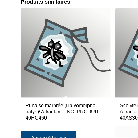
Produits similaires
Punaise marbrée (Halyomorpha
Scolyte 
halys)/ Attractant – NO. PRODUIT :
Attract
40HC460
40AS30