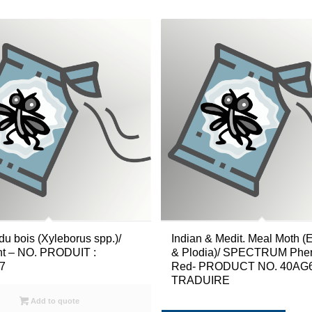
du bois (Xyleborus spp.)/
Indian & Medit. Meal Moth (
ant – NO. PRODUIT :
& Plodia)/ SPECTRUM Phe
7
Red- PRODUCT NO. 40AG
TRADUIRE
Add to quote