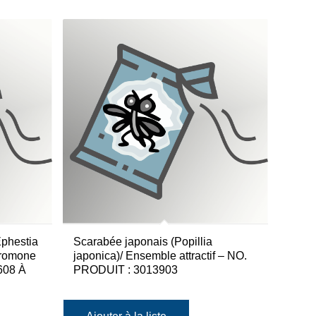
Ephestia
Scarabée japonais (Popillia
romone
japonica)/ Ensemble attractif – NO.
608 À
PRODUIT : 3013903