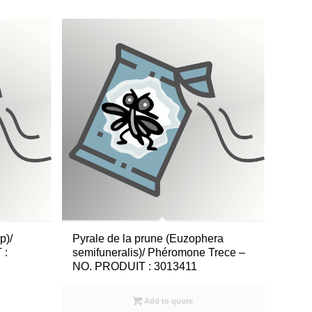
p)/
Pyrale de la prune (Euzophera
 :
semifuneralis)/ Phéromone Trece –
NO. PRODUIT : 3013411
Add to quote