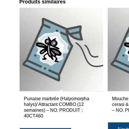
Produits similaires
Punaise marbrée (Halyomorpha
Mouche d
halys)/ Attractant COMBO (12
cerasi &
semaines) – NO. PRODUIT :
– NO. P
40CT460