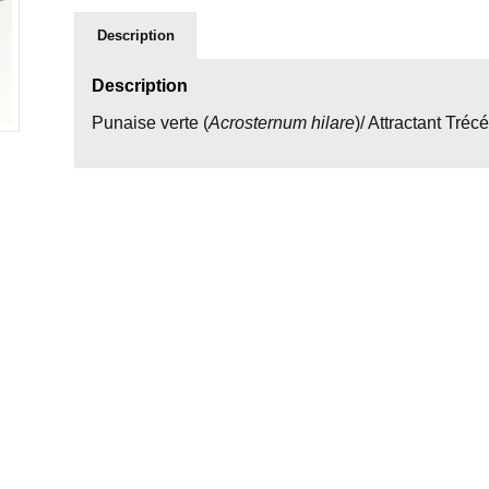
Description
Description
Punaise verte (
Acrosternum hilare
)/ Attractant Tréc