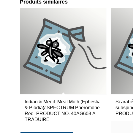
Produits similaires
Indian & Medit. Meal Moth (Ephestia
Scarabé
& Plodia)/ SPECTRUM Pheromone
subspino
Red- PRODUCT NO. 40AG608 À
PRODUI
TRADUIRE