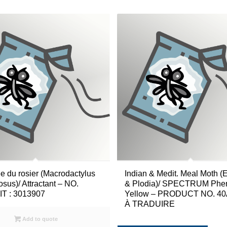
e du rosier (Macrodactylus
Indian & Medit. Meal Moth (
sus)/ Attractant – NO.
& Plodia)/ SPECTRUM Phe
T : 3013907
Yellow – PRODUCT NO. 4
À TRADUIRE
Add to quote