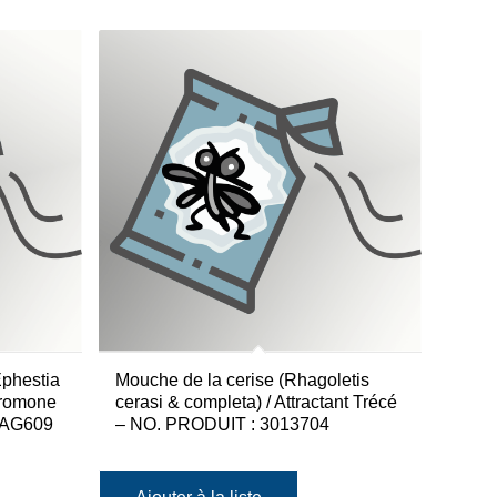
Ephestia
Mouche de la cerise (Rhagoletis
romone
cerasi & completa) / Attractant Trécé
0AG609
– NO. PRODUIT : 3013704