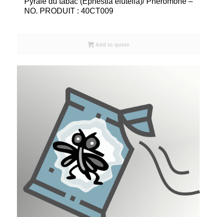
Pyrale du tabac (Ephestia elutella)/ Phéromone –
NO. PRODUIT : 40CT009
Add to quote